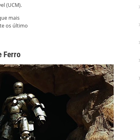
el (UCM).
 que mais
e os último
 Ferro