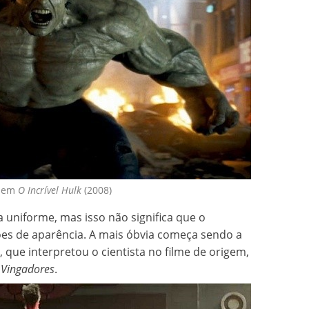
k em
O Incrível Hulk
(2008)
a uniforme, mas isso não significa que o
es de aparência. A mais óbvia começa sendo a
 que interpretou o cientista no filme de origem,
 Vingadores
.