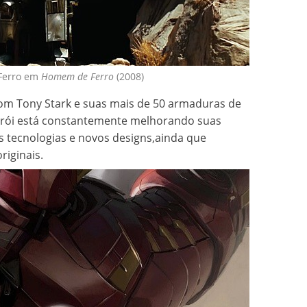
Ferro em
Homem de Ferro
(2008)
m Tony Stark e suas mais de 50 armaduras de
rói está constantemente melhorando suas
tecnologias e novos designs,ainda que
iginais.