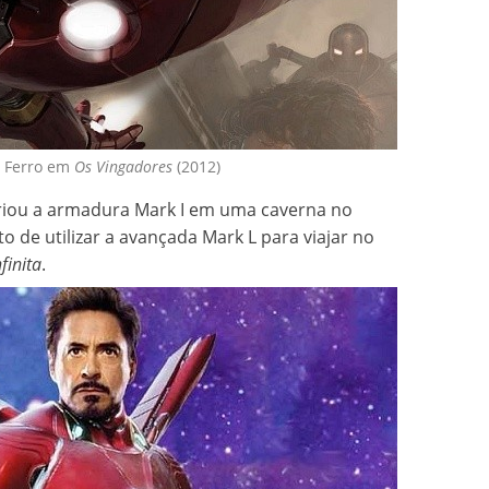
 Ferro em
Os Vingadores
(2012)
iou a armadura Mark I em uma caverna no
o de utilizar a avançada Mark L para viajar no
finita
.