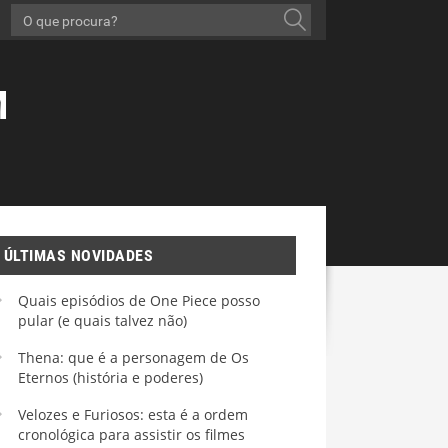
M
ÚLTIMAS NOVIDADES
Quais episódios de One Piece posso
pular (e quais talvez não)
Thena: que é a personagem de Os
Eternos (história e poderes)
Velozes e Furiosos: esta é a ordem
cronológica para assistir os filmes