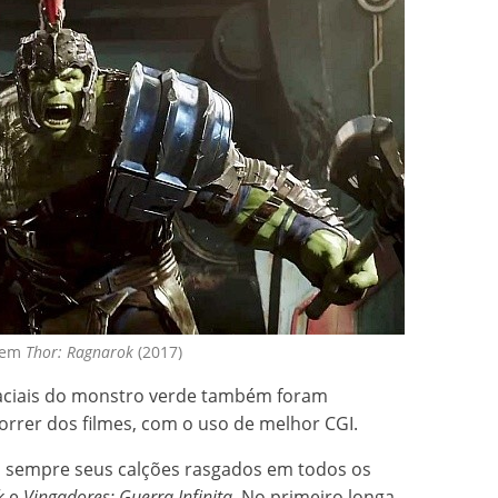
 em
Thor: Ragnarok
(2017)
 faciais do monstro verde também foram
rrer dos filmes, com o uso de melhor CGI.
za sempre seus calções rasgados em todos os
k
e
Vingadores: Guerra Infinita
. No primeiro longa,