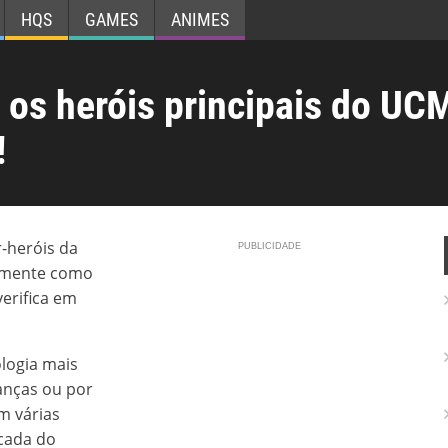
HQS
GAMES
ANIMES
os heróis principais do UC
!
-heróis da
almente como
verifica em
logia mais
anças ou por
m várias
cada do