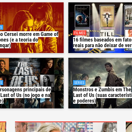
ES
FILMES
o Cersei morre em Game of
nes (e a teoria do
16 filmes baseados em fato
nqar)
reais para não deixar de ver
ES
SÉRIES
rsonagens principais de
Monstros e Zumbis em The
Last of Us (no jogo e na
Last of Us (suas característ
e)
e poderes)