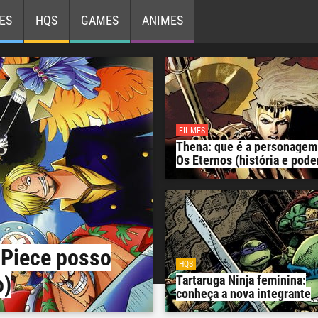
ES
HQS
GAMES
ANIMES
FILMES
Thena: que é a personagem
Os Eternos (história e pode
 Piece posso
HQS
o)
Tartaruga Ninja feminina:
conheça a nova integrante