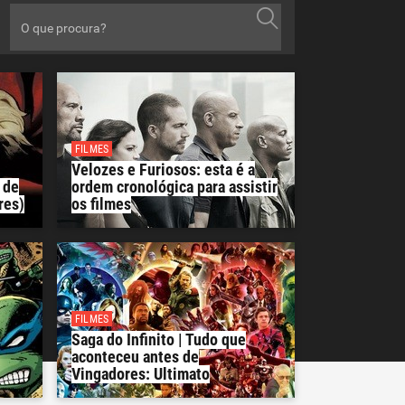
FILMES
Velozes e Furiosos: esta é a
 de
ordem cronológica para assistir
res)
os filmes
FILMES
Saga do Infinito | Tudo que
aconteceu antes de
Vingadores: Ultimato