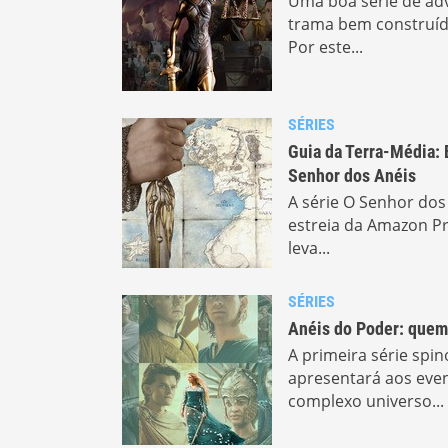
Uma boa série de a
trama bem construída
Por este...
SÉRIES
Guia da Terra-Média: 
Senhor dos Anéis
A série O Senhor dos
estreia da Amazon Pr
leva...
SÉRIES
Anéis do Poder: quem
A primeira série spi
apresentará aos ev
complexo universo...