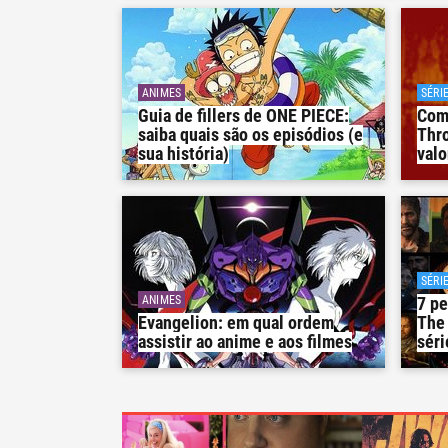
ANIMES
SÉRI
Guia de fillers de ONE PIECE:
Com
saiba quais são os episódios (e
Thro
sua história)
valo
SÉRI
ANIMES
7 pe
Evangelion: em qual ordem
The 
assistir ao anime e aos filmes
séri