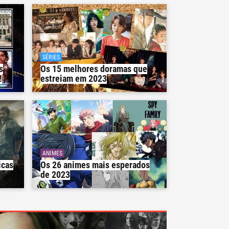
SÉRIES
s
Os 15 melhores doramas que
!
estreiam em 2023
ANIMES
icas
Os 26 animes mais esperados
de 2023