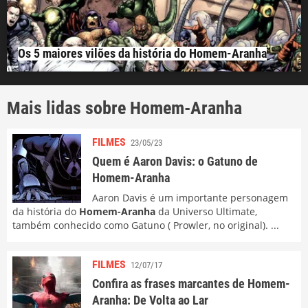
Os 5 maiores vilões da história do Homem-Aranha
Mais lidas sobre Homem-Aranha
FILMES
23/05/23
Quem é Aaron Davis: o Gatuno de
Homem-Aranha
Aaron Davis é um importante personagem
da história do
Homem-Aranha
da Universo Ultimate,
também conhecido como Gatuno ( Prowler, no original). ...
FILMES
12/07/17
Confira as frases marcantes de Homem-
Aranha: De Volta ao Lar