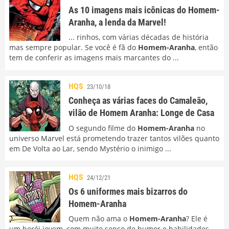
As 10 imagens mais icônicas do Homem-
Aranha, a lenda da Marvel!
... rinhos, com várias décadas de história
mas sempre popular. Se você é fã do
Homem-Aranha
, então
tem de conferir as imagens mais marcantes do ...
HQS
23/10/18
Conheça as várias faces do Camaleão,
vilão de Homem Aranha: Longe de Casa
O segundo filme do
Homem-Aranha
no
universo Marvel está prometendo trazer tantos vilões quanto
em De Volta ao Lar, sendo Mystério o inimigo ...
HQS
24/12/21
Os 6 uniformes mais bizarros do
Homem-Aranha
Quem não ama o
Homem-Aranha
? Ele é
um herói jovem, com muito senso de humor e habilidades