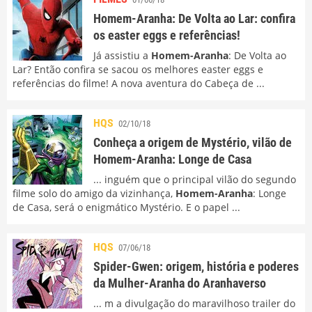
Homem-Aranha: De Volta ao Lar: confira
os easter eggs e referências!
Já assistiu a
Homem-Aranha
: De Volta ao
Lar? Então confira se sacou os melhores easter eggs e
referências do filme! A nova aventura do Cabeça de ...
HQS
02/10/18
Conheça a origem de Mystério, vilão de
Homem-Aranha: Longe de Casa
... inguém que o principal vilão do segundo
filme solo do amigo da vizinhança,
Homem-Aranha
: Longe
de Casa, será o enigmático Mystério. E o papel ...
HQS
07/06/18
Spider-Gwen: origem, história e poderes
da Mulher-Aranha do Aranhaverso
... m a divulgação do maravilhoso trailer do