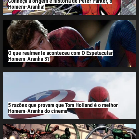
Conheça a origem e história de Peter Parker, o
Homem-Aranha!
O que realmente aconteceu com O Espetacular
Homem-Aranha 3?
5 razões que provam que Tom Holland é o melhor
Homem-Aranha do cinema