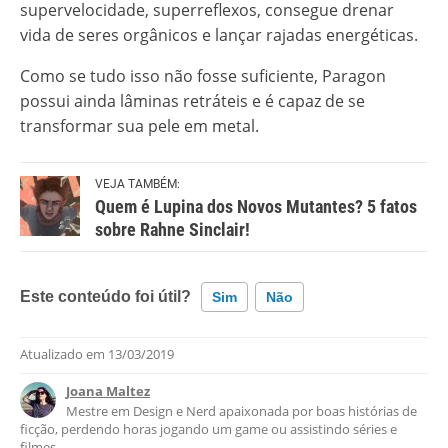
supervelocidade, superreflexos, consegue drenar
vida de seres orgânicos e lançar rajadas energéticas.
Como se tudo isso não fosse suficiente, Paragon
possui ainda lâminas retráteis e é capaz de se
transformar sua pele em metal.
VEJA TAMBÉM:
Quem é Lupina dos Novos Mutantes? 5 fatos
sobre Rahne Sinclair!
Este conteúdo foi útil?
Sim
Não
Atualizado em
13/03/2019
Este conteúdo contém informação incorreta
Joana Maltez
Este conteúdo não tem a informação que procuro
Mestre em Design e Nerd apaixonada por boas histórias de
ficção, perdendo horas jogando um game ou assistindo séries e
Outro
filmes.