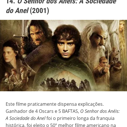
14.
O Senhor dos Anéis: A Sociedade
do Anel
(2001)
Este filme praticamente dispensa explicações.
Ganhador de 4 Oscars e 5 BAFTAS,
O Senhor dos Anéis:
A Sociedade do Anel
foi o primeiro longa da franquia
histórica, foi eleito o 50º melhor filme americano na