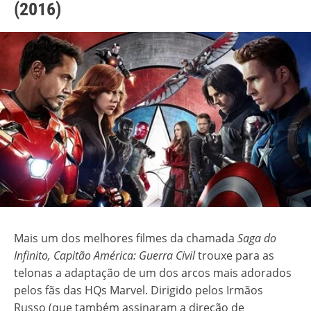
(2016)
Mais um dos melhores filmes da chamada
Saga do
Infinito, Capitão América: Guerra Civil
trouxe para as
telonas a adaptação de um dos arcos mais adorados
pelos fãs das HQs Marvel. Dirigido pelos Irmãos
Russo (que também assinaram a direção de