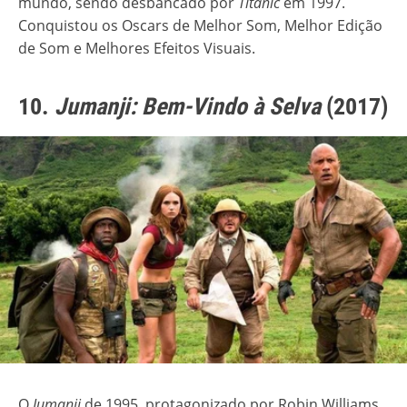
mundo, sendo desbancado por
Titanic
em 1997.
Conquistou os Oscars de Melhor Som, Melhor Edição
de Som e Melhores Efeitos Visuais.
10.
Jumanji: Bem-Vindo à Selva
(2017)
O
Jumanji
de 1995, protagonizado por Robin Williams,