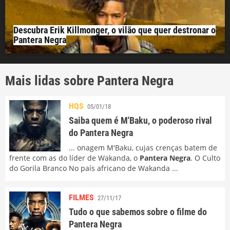
Descubra Erik Killmonger, o vilão que quer destronar o
Pantera Negra
Mais lidas sobre Pantera Negra
HQS
05/01/18
Saiba quem é M'Baku, o poderoso rival
do Pantera Negra
... onagem M'Baku, cujas crenças batem de
frente com as do líder de Wakanda, o
Pantera Negra
. O Culto
do Gorila Branco No país africano de Wakanda ...
FILMES
27/11/17
Tudo o que sabemos sobre o filme do
Pantera Negra