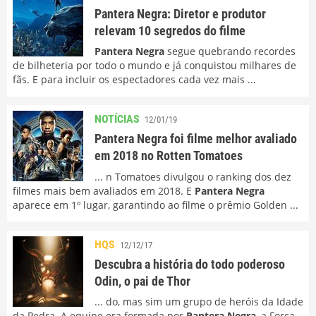
Pantera Negra: Diretor e produtor
relevam 10 segredos do filme
Pantera Negra
segue quebrando recordes
de bilheteria por todo o mundo e já conquistou milhares de
fãs. E para incluir os espectadores cada vez mais ...
NOTÍCIAS
12/01/19
Pantera Negra foi filme melhor avaliado
em 2018 no Rotten Tomatoes
... n Tomatoes divulgou o ranking dos dez
filmes mais bem avaliados em 2018. E
Pantera Negra
aparece em 1º lugar, garantindo ao filme o prêmio Golden ...
HQS
12/12/17
Descubra a história do todo poderoso
Odin, o pai de Thor
... do, mas sim um grupo de heróis da Idade
da Pedra. A equipe era formada por
Pantera Negra
, a Força