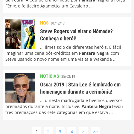
Fênix, o feiticeiro Agamotto, um Cavaleiro ...
HQS
01/12/17
Steve Rogers vai virar o Nômade?
Conheça o herói!
... ilmes solo de diferentes heróis. É fácil
imaginar uma cena pós-créditos em
Pantera Negra
, com
Steve usando o novo nome em uma visita a Wakanda ...
NOTÍCIAS
25/02/19
Oscar 2019 | Stan Lee é lembrado em
homenagem durante a cerimônia!
... u nesta madrugada e tivemos diversos
premiados durante a noite. Inclusive,
Pantera Negra
levou
três premiações das sete categorias em que estava ...
1
2
3
4
>
>>