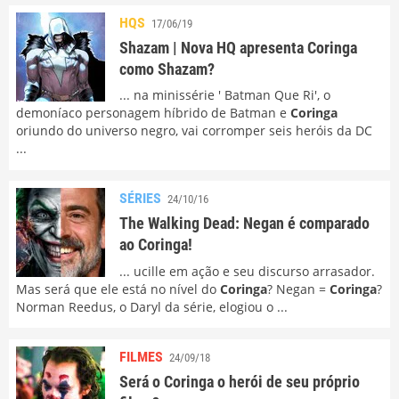
HQS
17/06/19
Shazam | Nova HQ apresenta Coringa
como Shazam?
... na minissérie ' Batman Que Ri', o
demoníaco personagem híbrido de Batman e
Coringa
oriundo do universo negro, vai corromper seis heróis da DC
...
SÉRIES
24/10/16
The Walking Dead: Negan é comparado
ao Coringa!
... ucille em ação e seu discurso arrasador.
Mas será que ele está no nível do
Coringa
? Negan =
Coringa
?
Norman Reedus, o Daryl da série, elogiou o ...
FILMES
24/09/18
Será o Coringa o herói de seu próprio