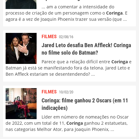
... am a comentar a intensidade do
processo de criação de um personagem como o
Coringa
. E
agora é a vez de Joaquin Phoenix trazer sua versão (que ...
FILMES
02/08/16
Jared Leto desafia Ben Affleck! Coringa
no filme solo do Batman?
Parece que a relação difícil entre
Coringa
e
Batman já está se manifestando fora da telona. Jared Leto e
Ben Affleck estariam se desentendendo? ...
FILMES
10/02/20
Coringa: filme ganhou 2 Oscars (em 11
indicações)
Líder em número de nomeações no Oscar
de 2022, com um total de 11,
Coringa
ganhou 2 estatuetas,
nas categorias Melhor Ator, para Joaquin Phoenix, ...