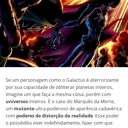
Se um personagem como o Galactus é aterrorizante
por sua capacidade de obliterar planetas inteiros,
imagine um que faça a mesma coisa, porém com
universos
inteiros. É o caso do Marquês da Morte,
um
mutante
ultra-poderoso de aparência cadavérica
com
poderes de distorção da realidade
. Esse poder
o possibilita viver indefinidamente, fazer com que