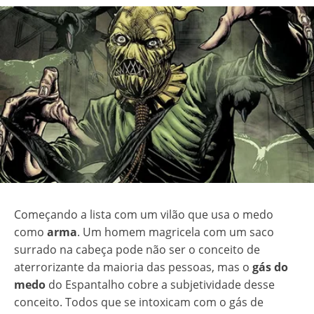
Começando a lista com um vilão que usa o medo
como
arma
. Um homem magricela com um saco
surrado na cabeça pode não ser o conceito de
aterrorizante da maioria das pessoas, mas o
gás do
medo
do Espantalho cobre a subjetividade desse
conceito. Todos que se intoxicam com o gás de