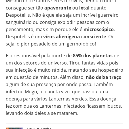
Mesmo entre tantos seres terríveis, nenhum outro
consegue ser tão
apavorante
ou
letal
quanto
Despotellis. Não é que ele seja um incrível guerreiro
sanguinário ou consiga explodir pessoas com o
pensamento, mas sim porque ele é
microscópico
.
Despotellis é um
vírus alienígena consciente
. Ou
seja, o pior pesadelo de um germofóbico!
É o responsável pela morte de
85% dos planetas
de
um dos setores do universo. Tirou tantas vidas pois
sua infecção é muito rápida, matando seu hospedeiro
em questão de minutos. Além disso,
não deixa traço
algum de sua presença por onde passa. Também
infectou Mogo, o planeta vivo, que passou uma
doença para vários Lanternas Verdes. Essa doença
fez com que os Lanternas infectados ficassem loucos,
levando dois deles a se matarem.