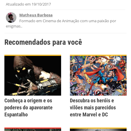
Atualizado em
19/10/2017
Este conteúdo contém informação incorreta
Matheus Barbosa
Este conteúdo não tem a informação que procuro
Formado em Cinema de Animação com uma paixão por
enigmas..
Outro
Recomendados para você
Conheça a origem e os
Descubra os heróis e
poderes do apavorante
vilões mais parecidos
Espantalho
entre Marvel e DC