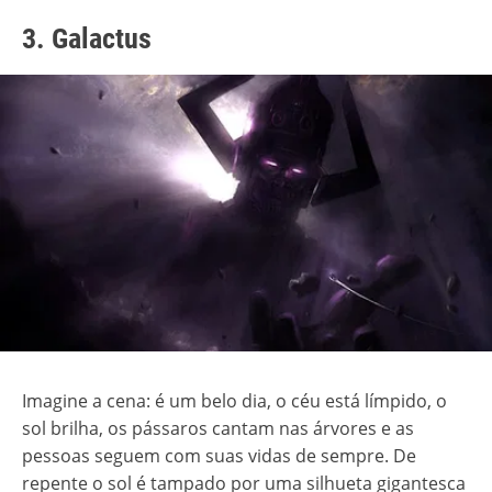
3. Galactus
Imagine a cena: é um belo dia, o céu está límpido, o
sol brilha, os pássaros cantam nas árvores e as
pessoas seguem com suas vidas de sempre. De
repente o sol é tampado por uma silhueta gigantesca