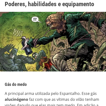
Poderes, habilidades e equipamento
Gás do medo
A principal arma utilizada pelo Espantalho. Esse gás
alucinógeno
faz com que as vítimas do vilão tenham
visões daquilo que elas mais tem medo. Em adição a