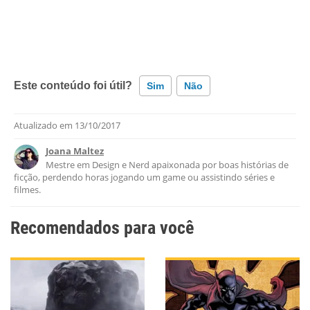
Este conteúdo foi útil?
Sim
Não
Atualizado em
13/10/2017
Este conteúdo contém informação incorreta
Joana Maltez
Este conteúdo não tem a informação que procuro
Mestre em Design e Nerd apaixonada por boas histórias de
ficção, perdendo horas jogando um game ou assistindo séries e
Outro
filmes.
Recomendados para você