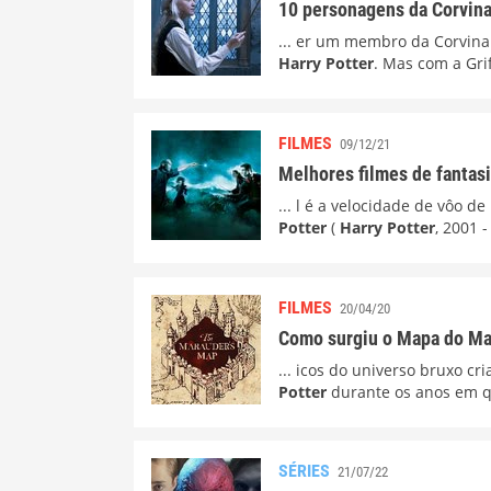
10 personagens da Corvin
... er um membro da Corvina
Harry Potter
. Mas com a Gri
FILMES
09/12/21
Melhores filmes de fantasi
... l é a velocidade de vôo 
Potter
(
Harry Potter
, 2001 -
FILMES
20/04/20
Como surgiu o Mapa do Mar
... icos do universo bruxo cri
Potter
durante os anos em qu
SÉRIES
21/07/22