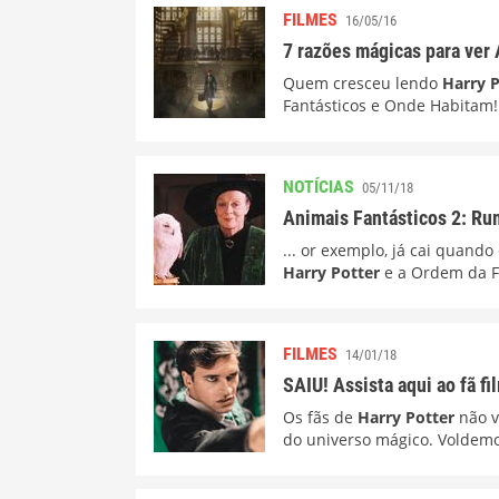
FILMES
16/05/16
7 razões mágicas para ver
Quem cresceu lendo
Harry P
Fantásticos e Onde Habitam!
NOTÍCIAS
05/11/18
Animais Fantásticos 2: Ru
... or exemplo, já cai quan
Harry Potter
e a Ordem da Fê
FILMES
14/01/18
SAIU! Assista aqui ao fã f
Os fãs de
Harry Potter
não v
do universo mágico. Voldemor