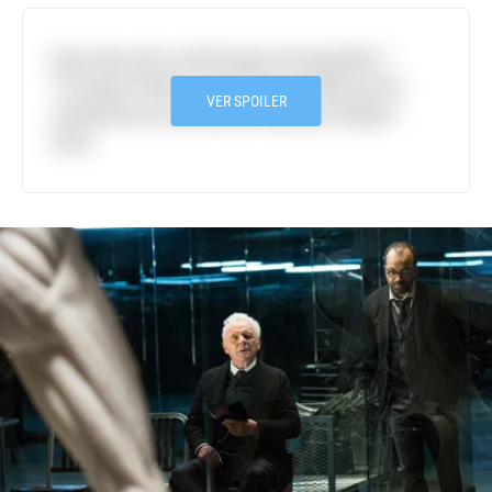
Esta teoria foi confirmada. No episódio 7
“Trompe D’Oeil”, é revelado que Bernard é
VER SPOILER
realmente um anfitrião criado por Robert
Ford.