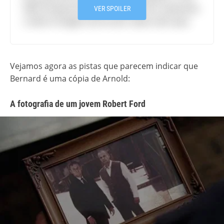
Well-Tempered Clavier". Bernard foi realmente
VER SPOILER
criado à imagem de Arnold.
Saiba tudo aqui.
Vejamos agora as pistas que parecem indicar que
Bernard é uma cópia de Arnold:
A fotografia de um jovem Robert Ford