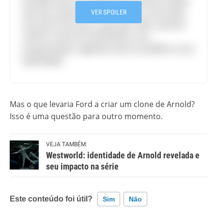
que ele, estamos então vendo as coisas pelo
VER SPOILER
seu ponto de vista; o que quer dizer, que ele
não lê o nome Arnold devido à sua
programação, negando assim ao público a sua
identidade.
Mas o que levaria Ford a criar um clone de Arnold?
Isso é uma questão para outro momento.
VEJA TAMBÉM:
Westworld: identidade de Arnold revelada e
seu impacto na série
Este conteúdo foi útil?
Sim
Não