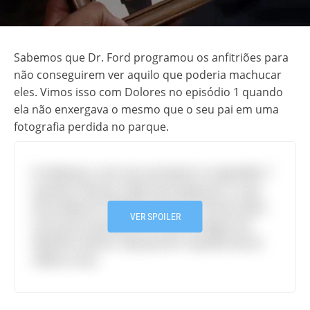
Sabemos que Dr. Ford programou os anfitriões para
não conseguirem ver aquilo que poderia machucar
eles. Vimos isso com Dolores no episódio 1 quando
ela não enxergava o mesmo que o seu pai em uma
fotografia perdida no parque.
E voltamos a ver isso acontecer no episódio 7
quando Theresa e Bernard exploram a casa
escondida da “família” de Ford. Theresa abre
VER SPOILER
uma porta que Bernard não consegue ver,
dizendo mesmo “Que porta?” quando ela se
refere a isso.