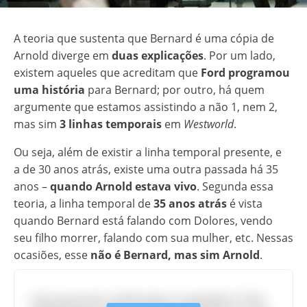
A teoria que sustenta que Bernard é uma cópia de
Arnold diverge em
duas explicações
. Por um lado,
existem aqueles que acreditam que
Ford programou
uma história
para Bernard; por outro, há quem
argumente que estamos assistindo a não 1, nem 2,
mas sim
3 linhas temporais
em
Westworld
.
Ou seja, além de existir a linha temporal presente, e
a de 30 anos atrás, existe uma outra passada há 35
anos –
quando Arnold estava vivo
. Segunda essa
teoria, a linha temporal de
35 anos atrás
é vista
quando Bernard está falando com Dolores, vendo
seu filho morrer, falando com sua mulher, etc. Nessas
ocasiões, esse
não é Bernard, mas sim Arnold
.
Esta teoria foi confirmada no episódio 9 "The