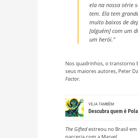
ela na nossa série 
tem. Ela tem grande
muito baixos de de
[alguém] com um di
um herói.”
Nos quadrinhos, o transtorno b
seus maiores autores, Peter D
Factor
.
VEJA TAMBÉM:
Descubra quem é Polar
The Gifted
estreou no Brasil em
parceria com a Marvel.