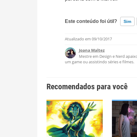
Este conteúdo foi útil?
Sim
Atualizado em
09/10/2017
Este conteúdo contém informaçã
Joana Maltez
Este conteúdo não tem a inform
Mestre em Design e Nerd apaixo
um game ou assistindo séries e filmes.
Outro
Recomendados para você