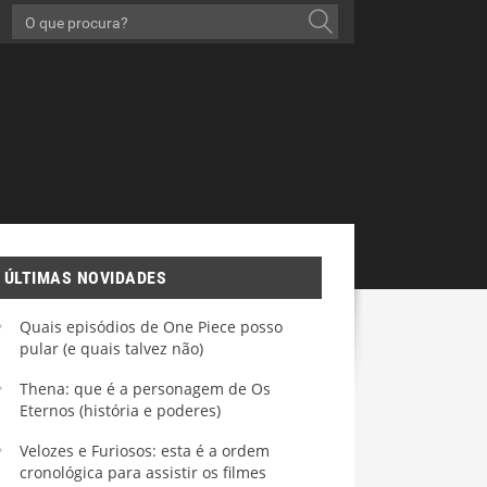
ÚLTIMAS NOVIDADES
Quais episódios de One Piece posso
pular (e quais talvez não)
Thena: que é a personagem de Os
Eternos (história e poderes)
Velozes e Furiosos: esta é a ordem
cronológica para assistir os filmes