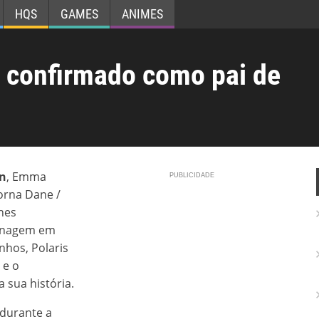
HQS
GAMES
ANIMES
 confirmado como pai de
n
, Emma
orna Dane /
lhes
sonagem em
nhos, Polaris
 e o
a sua história.
 durante a