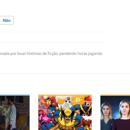
Não
o incorreta
ação que procuro
nada por boas histórias de ficção, perdendo horas jogando