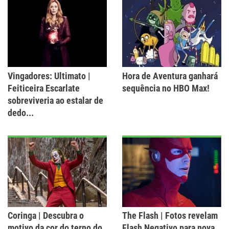
Vingadores: Ultimato |
Hora de Aventura ganhará
Feiticeira Escarlate
sequência no HBO Max!
sobreviveria ao estalar de
dedo...
Coringa | Descubra o
The Flash | Fotos revelam
motivo da cor do terno do
Flash Negativo para nova