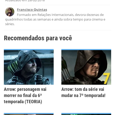
Este conteúdo contém informação incorreta
Francisco Quintas
Este conteúdo não tem a informação que procuro
Formado em Relações Internacionais, devora dezenas de
quadrinhos todas as semanas e ainda sobra tempo para cinema e
Outro
séries.
Recomendados para você
Arrow: personagem vai
Arrow: tom da série vai
morrer no final da 6ª
mudar na 7ª temporada!
temporada (TEORIA)