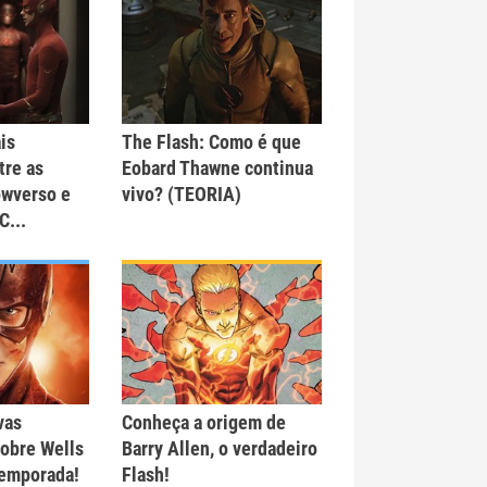
is
The Flash: Como é que
tre as
Eobard Thawne continua
owverso e
vivo? (TEORIA)
C...
vas
Conheça a origem de
obre Wells
Barry Allen, o verdadeiro
 temporada!
Flash!