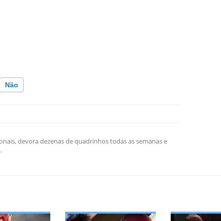
Não
o incorreta
ação que procuro
onais, devora dezenas de quadrinhos todas as semanas e
.