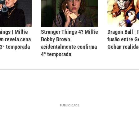
ings | Millie
Stranger Things 4? Millie
Dragon Ball |
n revela cena
Bobby Brown
fusão entre G
 3ª temporada
acidentalmente confirma
Gohan realida
4ª temporada