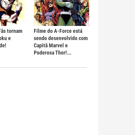
 Fãs tornam
Filme do A-Force está
oku e
sendo desenvolvido com
de!
Capitã Marvel e
Poderosa Thor!...