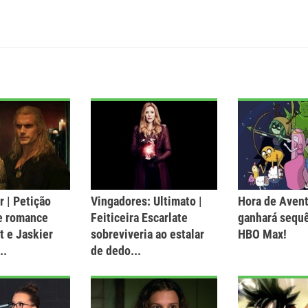
 | Petição
Vingadores: Ultimato |
Hora de Aven
e romance
Feiticeira Escarlate
ganhará sequ
t e Jaskier
sobreviveria ao estalar
HBO Max!
..
de dedo...