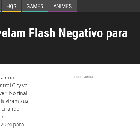
HQS
GAMES
ANIMES
evelam Flash Negativo para
sar na
tral City vai
er. No final
ris viram sua
, criando
 e
 2024 para