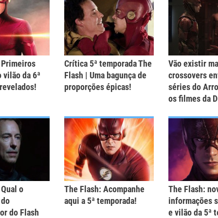
 Primeiros
Crítica 5ª temporada The
Vão existir ma
 vilão da 6ª
Flash | Uma bagunça de
crossovers en
revelados!
proporções épicas!
séries do Arr
os filmes da D
 Qual o
The Flash: Acompanhe
The Flash: no
 do
aqui a 5ª temporada!
informações s
or do Flash
e vilão da 5ª