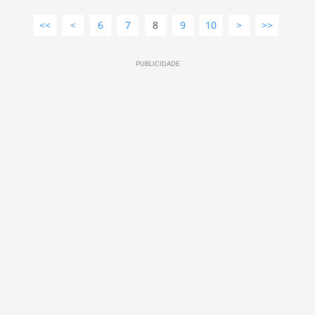
<<
<
6
7
8
9
10
>
>>