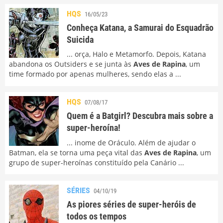
HQS
16/05/23
Conheça Katana, a Samurai do Esquadrão
Suicida
... orça, Halo e Metamorfo. Depois, Katana
abandona os Outsiders e se junta às
Aves de Rapina
, um
time formado por apenas mulheres, sendo elas a ...
HQS
07/08/17
Quem é a Batgirl? Descubra mais sobre a
super-heroína!
... inome de Oráculo. Além de ajudar o
Batman, ela se torna uma peça vital das
Aves de Rapina
, um
grupo de super-heroínas constituído pela Canário ...
SÉRIES
04/10/19
As piores séries de super-heróis de
todos os tempos