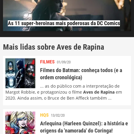
As 11 super-heroinas mais poderosas da DC Comics
Mais lidas sobre Aves de Rapina
FILMES
01/09/20
Filmes do Batman: conheça todos (e a
ordem cronológica)
... as do público com a interpretação de
Margot Robbie, e protagonizou o filme
Aves de Rapina
em
2020. Ainda assim, o Bruce de Ben Affleck também ...
HQS
13/02/20
Arlequina (Harleen Quinzel): a história e
origens da 'namorada' do Coringa!