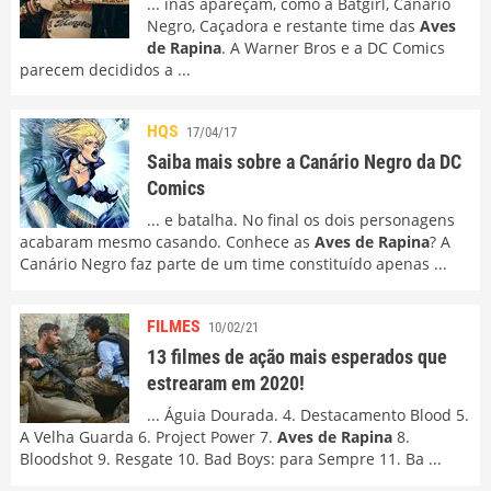
... inas apareçam, como a Batgirl, Canário
Negro, Caçadora e restante time das
Aves
de Rapina
. A Warner Bros e a DC Comics
parecem decididos a ...
HQS
17/04/17
Saiba mais sobre a Canário Negro da DC
Comics
... e batalha. No final os dois personagens
acabaram mesmo casando. Conhece as
Aves de Rapina
? A
Canário Negro faz parte de um time constituído apenas ...
FILMES
10/02/21
13 filmes de ação mais esperados que
estrearam em 2020!
... Águia Dourada. 4. Destacamento Blood 5.
A Velha Guarda 6. Project Power 7.
Aves de Rapina
8.
Bloodshot 9. Resgate 10. Bad Boys: para Sempre 11. Ba ...