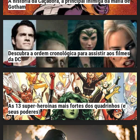
A história da Caçadora, a principal inimiga da máfia de
Gotham
Descubra a ordem cronológica para assistir aos filmes
da DC
As 13 super-heroínas mais fortes dos quadrinhos (e
seus poderes)