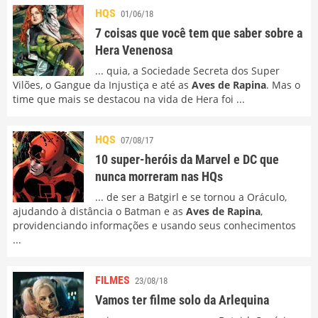
HQS
01/06/18
7 coisas que você tem que saber sobre a
Hera Venenosa
... quia, a Sociedade Secreta dos Super
Vilões, o Gangue da Injustiça e até as
Aves de Rapina
. Mas o
time que mais se destacou na vida de Hera foi ...
HQS
07/08/17
10 super-heróis da Marvel e DC que
nunca morreram nas HQs
... de ser a Batgirl e se tornou a Oráculo,
ajudando à distância o Batman e as
Aves de Rapina
,
providenciando informações e usando seus conhecimentos
...
FILMES
23/08/18
Vamos ter filme solo da Arlequina