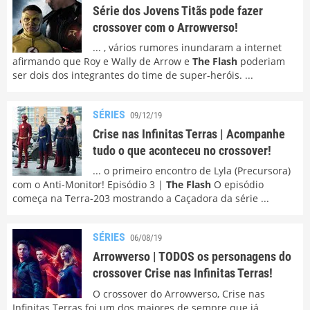
Série dos Jovens Titãs pode fazer
crossover com o Arrowverso!
... , vários rumores inundaram a internet
afirmando que Roy e Wally de Arrow e
The Flash
poderiam
ser dois dos integrantes do time de super-heróis. ...
SÉRIES
09/12/19
Crise nas Infinitas Terras | Acompanhe
tudo o que aconteceu no crossover!
... o primeiro encontro de Lyla (Precursora)
com o Anti-Monitor! Episódio 3 |
The Flash
O episódio
começa na Terra-203 mostrando a Caçadora da série ...
SÉRIES
06/08/19
Arrowverso | TODOS os personagens do
crossover Crise nas Infinitas Terras!
O crossover do Arrowverso, Crise nas
Infinitas Terras foi um dos maiores de sempre que já