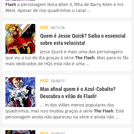
Flash
a personagem Nora Allen II, filha de Barry Allen e Iris
West. Apesar de nos quadrinhos o casal ...
HQS
03/11/16
Quem é Jesse Quick? Saiba o essencial
sobre esta velocista!
Jesse Quick é mais uma das personagens
que viu a luz do dia graças à série
The Flash
. Mas para os fãs
mais dedicados de HQs esta não é uma ...
HQS
22/03/17
Mas afinal quem é o Azul-Cobalto?
Descubra o vilão do Flash!
... m dos vilões menos populares dos
quadrinhos, mas isso mudou graças à série
The Flash
. Este
personagem ainda não apareceu na série e ainda não ...
HQS
21/03/17