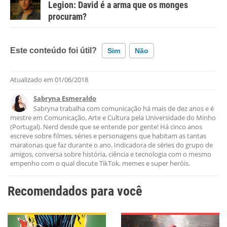
Legion: David é a arma que os monges
procuram?
Este conteúdo foi útil?
Sim
Não
Atualizado em
01/06/2018
Este conteúdo contém informação incorreta
Sabryna Esmeraldo
Este conteúdo não tem a informação que procuro
Sabryna trabalha com comunicação há mais de dez anos e é
mestre em Comunicação, Arte e Cultura pela Universidade do Minho
Outro
(Portugal). Nerd desde que se entende por gente! Há cinco anos
escreve sobre filmes, séries e personagens que habitam as tantas
maratonas que faz durante o ano. Indicadora de séries do grupo de
amigos, conversa sobre história, ciência e tecnologia com o mesmo
empenho com o qual discute TikTok, memes e super heróis.
Recomendados para você