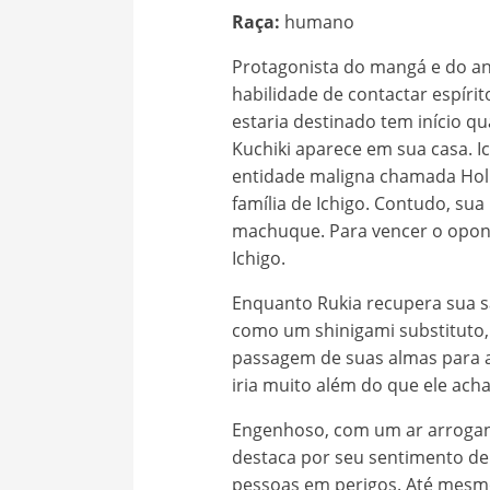
Raça:
humano
Protagonista do mangá e do ani
habilidade de contactar espíri
estaria destinado tem início q
Kuchiki aparece em sua casa. I
entidade maligna chamada Holl
família de Ichigo. Contudo, su
machuque. Para vencer o opone
Ichigo.
Enquanto Rukia recupera sua sa
como um shinigami substituto, c
passagem de suas almas para a
iria muito além do que ele acha
Engenhoso, com um ar arrogant
destaca por seu sentimento de
pessoas em perigos. Até mesmo