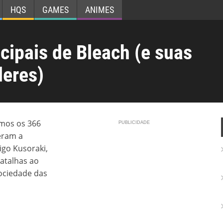
HQS
GAMES
ANIMES
cipais de Bleach (e suas
deres)
mos os 366
eram a
igo Kusoraki,
atalhas ao
Sociedade das