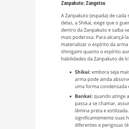
Zanpakuto: Zangetsu
A Zanpakuto (espada) de cada s
delas, a Shikai, exige que o gu
dentro da Zanpakuto e saiba se
mais poderosa. Para alcançá-la
materializar o espírito da arma 
shinigami quanto o espírito au
habilidades da Zanpakuto de Ic
Shikai:
embora seja mais
arma pode ainda absorver
uma forma condensada e
Bankai:
quando atinge a
passa a se chamar, ass
lâmina preta e estilizad
significantemente suas ha
diferentes e perigosas t