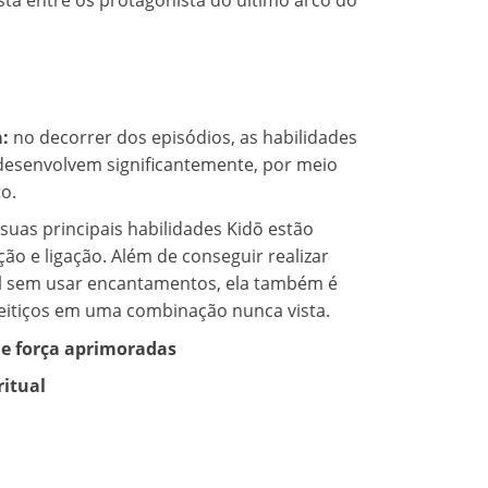
está entre os protagonista do último arco do
a:
no decorrer dos episódios, as habilidades
desenvolvem significantemente, por meio
o.
 suas principais habilidades Kidō estão
ção e ligação. Além de conseguir realizar
l sem usar encantamentos, ela também é
 feitiços em uma combinação nunca vista.
 e força aprimoradas
ritual