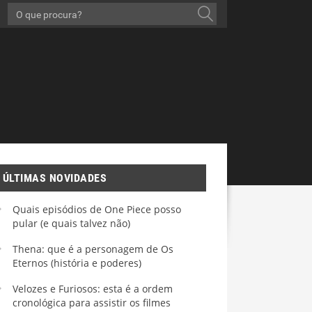
ÚLTIMAS NOVIDADES
Quais episódios de One Piece posso
pular (e quais talvez não)
Thena: que é a personagem de Os
Eternos (história e poderes)
Velozes e Furiosos: esta é a ordem
cronológica para assistir os filmes