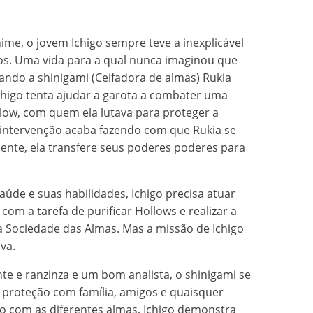
me, o jovem Ichigo sempre teve a inexplicável
tos. Uma vida para a qual nunca imaginou que
uando a shinigami (Ceifadora de almas) Rukia
chigo tenta ajudar a garota a combater uma
ow, com quem ela lutava para proteger a
a intervenção acaba fazendo com que Rukia se
nte, ela transfere seus poderes poderes para
úde e suas habilidades, Ichigo precisa atuar
om a tarefa de purificar Hollows e realizar a
 Sociedade das Almas. Mas a missão de Ichigo
va.
e e ranzinza e um bom analista, o shinigami se
 proteção com família, amigos e quaisquer
 com as diferentes almas, Ichigo demonstra