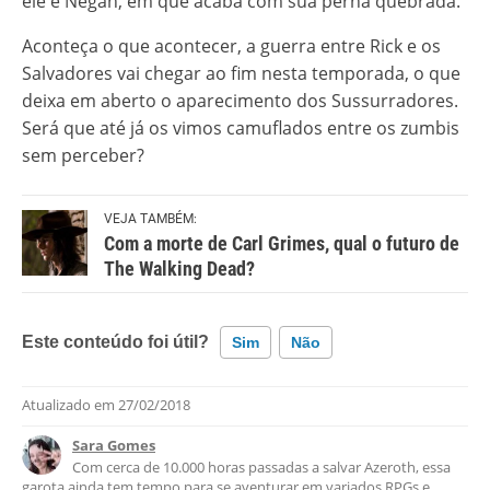
ele e Negan, em que acaba com sua perna quebrada.
Aconteça o que acontecer, a guerra entre Rick e os
Salvadores vai chegar ao fim nesta temporada, o que
deixa em aberto o aparecimento dos Sussurradores.
Será que até já os vimos camuflados entre os zumbis
sem perceber?
VEJA TAMBÉM:
Com a morte de Carl Grimes, qual o futuro de
The Walking Dead?
Este conteúdo foi útil?
Sim
Não
Atualizado em
27/02/2018
Este conteúdo contém informação incorreta
Sara Gomes
Este conteúdo não tem a informação que procuro
Com cerca de 10.000 horas passadas a salvar Azeroth, essa
garota ainda tem tempo para se aventurar em variados RPGs e