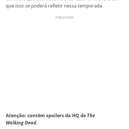
que isso se poderá refletir nessa temporada
Atenção: contém spoilers da HQ de
The
Walking Dead
.