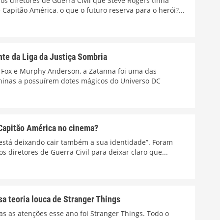
os diretores de Guerra Civil que Steve Rogers tinha
apitão América, o que o futuro reserva para o herói?...
nte da Liga da Justiça Sombria
 Fox e Murphy Anderson, a Zatanna foi uma das
ninas a possuírem dotes mágicos do Universo DC
Capitão América no cinema?
 está deixando cair também a sua identidade”. Foram
s diretores de Guerra Civil para deixar claro que...
a teoria louca de Stranger Things
s as atenções esse ano foi Stranger Things. Todo o