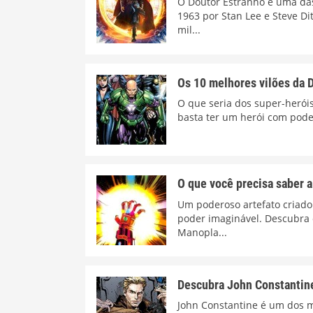
O Doutor Estranho é uma das
1963 por Stan Lee e Steve D
mil...
Os 10 melhores vilões da 
O que seria dos super-heróis
basta ter um herói com pode
O que você precisa saber a
Um poderoso artefato criad
poder imaginável. Descubra o
Manopla...
Descubra John Constantin
John Constantine é um dos 