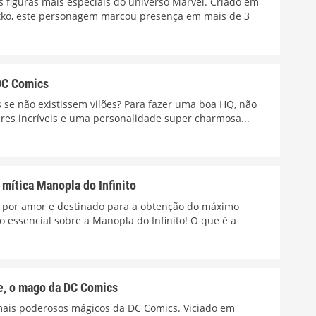
 figuras mais especiais do universo Marvel. Criado em
itko, este personagem marcou presença em mais de 3
DC Comics
 se não existissem vilões? Para fazer uma boa HQ, não
res incríveis e uma personalidade super charmosa...
 mítica Manopla do Infinito
o por amor e destinado para a obtenção do máximo
 essencial sobre a Manopla do Infinito! O que é a
e, o mago da DC Comics
mais poderosos mágicos da DC Comics. Viciado em