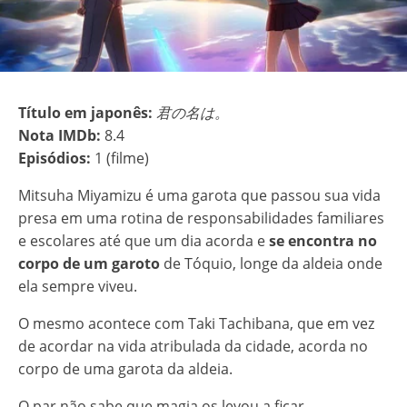
Título em japonês:
君の名は。
Nota IMDb:
8.4
Episódios:
1 (filme)
Mitsuha Miyamizu é uma garota que passou sua vida
presa em uma rotina de responsabilidades familiares
e escolares até que um dia acorda e
se encontra no
corpo de um garoto
de Tóquio, longe da aldeia onde
ela sempre viveu.
O mesmo acontece com Taki Tachibana, que em vez
de acordar na vida atribulada da cidade, acorda no
corpo de uma garota da aldeia.
O par não sabe que magia os levou a ficar