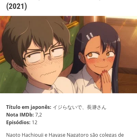
(2021)
Título em japonês:
イジらないで、長瀞さん
Nota IMDb:
7,2
Episódios:
12
Naoto Hachiouji e Hayase Nagatoro são colegas de