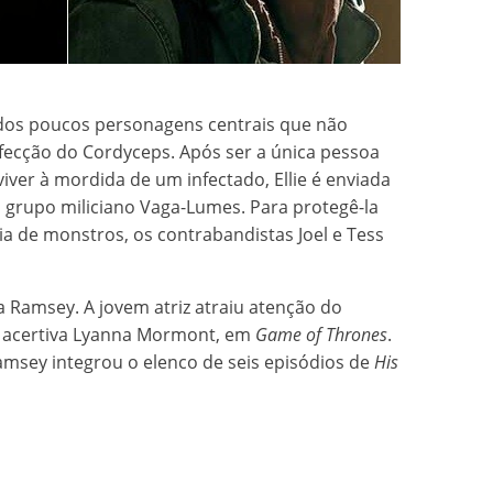
m dos poucos personagens centrais que não
ecção do Cordyceps. Após ser a única pessoa
iver à mordida de um infectado, Ellie é enviada
o grupo miliciano Vaga-Lumes. Para protegê-la
ia de monstros, os contrabandistas Joel e Tess
a Ramsey. A jovem atriz atraiu atenção do
 e acertiva Lyanna Mormont, em
Game of Thrones
.
amsey integrou o elenco de seis episódios de
His