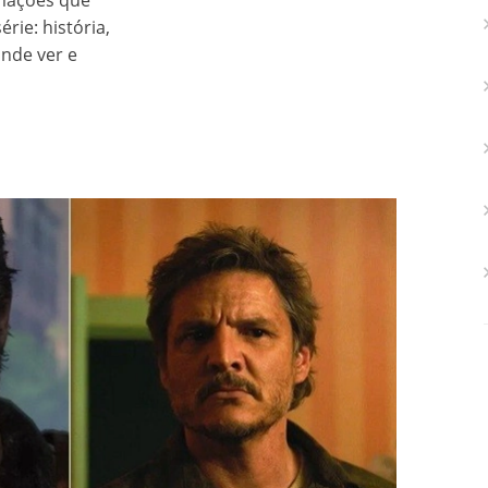
rmações que
rie: história,
onde ver e