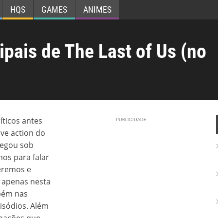
HQS
GAMES
ANIMES
ipais de The Last of Us (no
ticos antes
ive action do
egou sob
mos para falar
eremos e
 apenas nesta
bém nas
isódios. Além