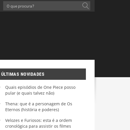
ÚLTIMAS NOVIDADES
Quais episódios de One Piece posso
pular (e quais talvez não)
Thena: que é a personagem de Os
Eternos (história e poderes)
Velozes e Furiosos: esta é a ordem
cronológica para assistir os filmes