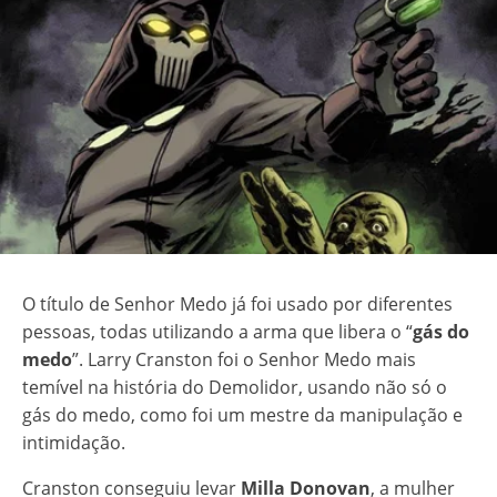
O título de Senhor Medo já foi usado por diferentes
pessoas, todas utilizando a arma que libera o “
gás do
medo
”. Larry Cranston foi o Senhor Medo mais
temível na história do Demolidor, usando não só o
gás do medo, como foi um mestre da manipulação e
intimidação.
Cranston conseguiu levar
Milla Donovan
, a mulher