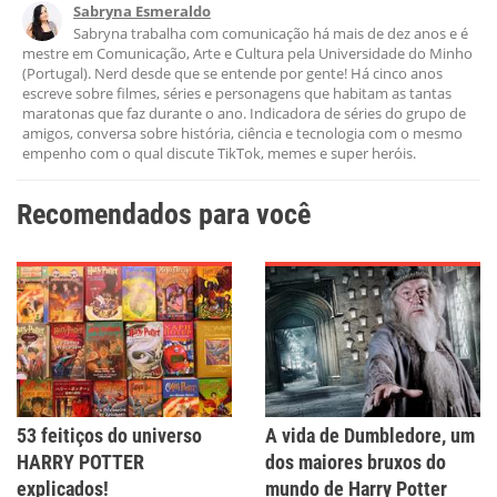
Sabryna Esmeraldo
Este conteúdo não tem a informação que procuro
Sabryna trabalha com comunicação há mais de dez anos e é
mestre em Comunicação, Arte e Cultura pela Universidade do Minho
Outro
(Portugal). Nerd desde que se entende por gente! Há cinco anos
escreve sobre filmes, séries e personagens que habitam as tantas
maratonas que faz durante o ano. Indicadora de séries do grupo de
amigos, conversa sobre história, ciência e tecnologia com o mesmo
empenho com o qual discute TikTok, memes e super heróis.
Recomendados para você
53 feitiços do universo
A vida de Dumbledore, um
HARRY POTTER
dos maiores bruxos do
explicados!
mundo de Harry Potter