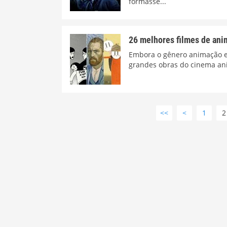
formasse...
26 melhores filmes de ani
Embora o gênero animação est
grandes obras do cinema ani
<<
<
1
2