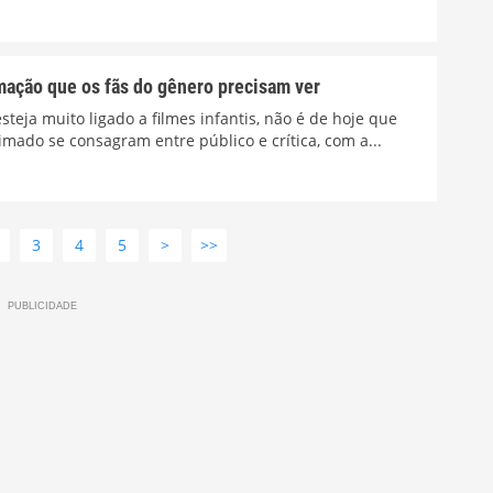
mação que os fãs do gênero precisam ver
eja muito ligado a filmes infantis, não é de hoje que
mado se consagram entre público e crítica, com a...
3
4
5
>
>>