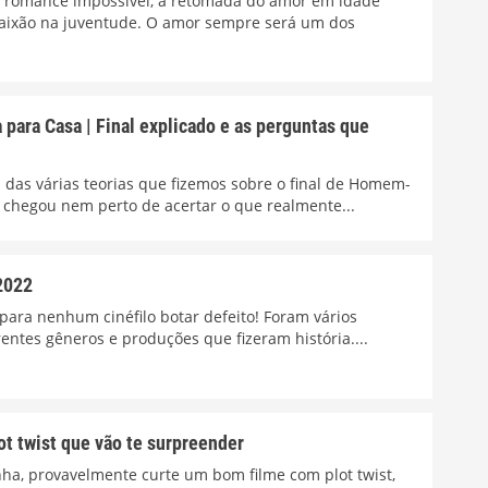
m romance impossível, a retomada do amor em idade
paixão na juventude. O amor sempre será um dos
ara Casa | Final explicado e as perguntas que
das várias teorias que fizemos sobre o final de Homem-
 chegou nem perto de acertar o que realmente...
2022
para nenhum cinéfilo botar defeito! Foram vários
ntes gêneros e produções que fizeram história....
ot twist que vão te surpreender
rinha, provavelmente curte um bom filme com plot twist,