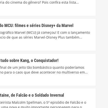
ia do cinema do gênero? Pois confira esta lista...
do MCU: filmes e séries Disney+ da Marvel
tográfico Marvel (MCU) já começou! E com o lançamento
cio de que as séries Marvel-Disney Plus também...
tudo sobre Kang, o Conquistador!
 final de um jeito tão bombástico quanto poderíamos
ho para o caos que deve acontecer no multiverso em...
aine, de Falcão e o Soldado Invernal
irista Malcolm Spellman, o 5º episódio de Falcão e o
u uma nova e muito importante personagem para o