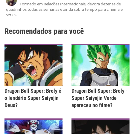
Este conteúdo não tem a informação que procuro
Formado em Relações Internacionais, devora dezenas de
quadrinhos todas as semanas e ainda sobra tempo para cinema e
Outro
séries.
Recomendados para você
Dragon Ball Super: Broly é
Dragon Ball Super: Broly -
o lendário Super Saiyajin
Super Saiyajin Verde
Deus?
apareceu no filme?