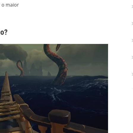
r o maior
lo?