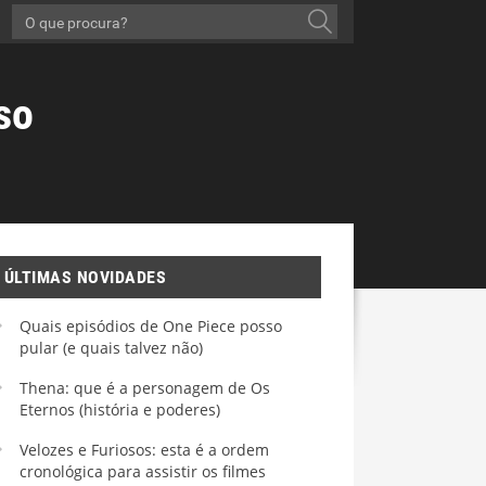
so
ÚLTIMAS NOVIDADES
Quais episódios de One Piece posso
pular (e quais talvez não)
Thena: que é a personagem de Os
Eternos (história e poderes)
Velozes e Furiosos: esta é a ordem
cronológica para assistir os filmes