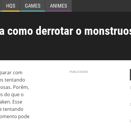
HQS
GAMES
ANIMES
ba como derrotar o monstruo
eparar com
es tentando
iosas. Porém,
is do que o
aken. Esse
ve tentando
momento pode