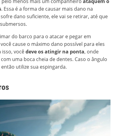
ê e pelo menos mais um companheiro
ataquem o
s
. Essa é a forma de causar mais dano na
ofre dano suficiente, ele vai se retirar, até que
 submersos.
ximar do barco para o atacar e pegar em
 você cause o máximo dano possível para eles
 isso, você
deve os atingir na ponta
, onde
” com uma boca cheia de dentes. Caso o ângulo
 então utilize sua espingarda.
ros