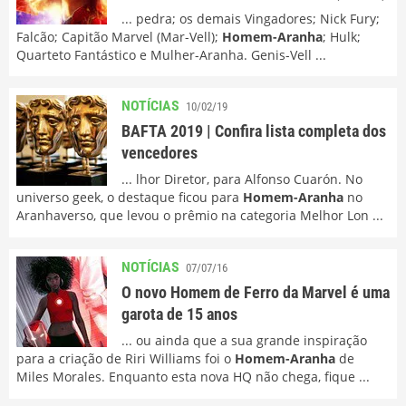
... pedra; os demais Vingadores; Nick Fury;
Falcão; Capitão Marvel (Mar-Vell);
Homem-Aranha
; Hulk;
Quarteto Fantástico e Mulher-Aranha. Genis-Vell ...
NOTÍCIAS
10/02/19
BAFTA 2019 | Confira lista completa dos
vencedores
... lhor Diretor, para Alfonso Cuarón. No
universo geek, o destaque ficou para
Homem-Aranha
no
Aranhaverso, que levou o prêmio na categoria Melhor Lon ...
NOTÍCIAS
07/07/16
O novo Homem de Ferro da Marvel é uma
garota de 15 anos
... ou ainda que a sua grande inspiração
para a criação de Riri Williams foi o
Homem-Aranha
de
Miles Morales. Enquanto esta nova HQ não chega, fique ...