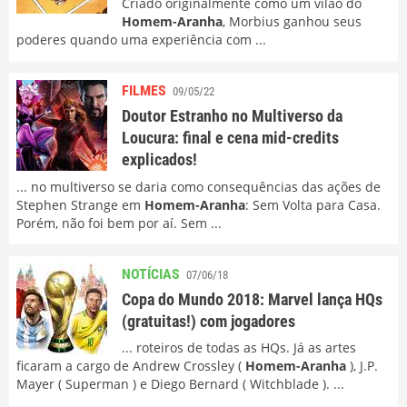
Criado originalmente como um vilão do
Homem-Aranha
, Morbius ganhou seus
poderes quando uma experiência com ...
FILMES
09/05/22
Doutor Estranho no Multiverso da
Loucura: final e cena mid-credits
explicados!
... no multiverso se daria como consequências das ações de
Stephen Strange em
Homem-Aranha
: Sem Volta para Casa.
Porém, não foi bem por aí. Sem ...
NOTÍCIAS
07/06/18
Copa do Mundo 2018: Marvel lança HQs
(gratuitas!) com jogadores
... roteiros de todas as HQs. Já as artes
ficaram a cargo de Andrew Crossley (
Homem-Aranha
), J.P.
Mayer ( Superman ) e Diego Bernard ( Witchblade ). ...