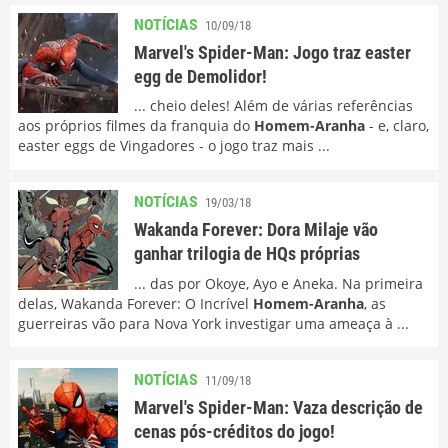
NOTÍCIAS
10/09/18
Marvel's Spider-Man: Jogo traz easter
egg de Demolidor!
... cheio deles! Além de várias referências
aos próprios filmes da franquia do
Homem-Aranha
- e, claro,
easter eggs de Vingadores - o jogo traz mais ...
NOTÍCIAS
19/03/18
Wakanda Forever: Dora Milaje vão
ganhar trilogia de HQs próprias
... das por Okoye, Ayo e Aneka. Na primeira
delas, Wakanda Forever: O Incrível
Homem-Aranha
, as
guerreiras vão para Nova York investigar uma ameaça à ...
NOTÍCIAS
11/09/18
Marvel's Spider-Man: Vaza descrição de
cenas pós-créditos do jogo!