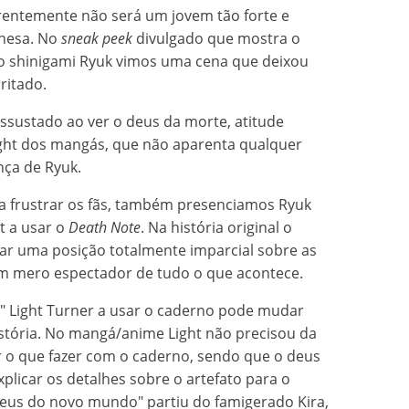
arentemente não será um jovem tão forte e
onesa. No
sneak peek
divulgado que mostra o
 o shinigami Ryuk vimos uma cena que deixou
ritado.
ssustado ao ver o deus da morte, atitude
ght dos mangás, que não aparenta qualquer
nça de Ryuk.
a frustrar os fãs, também presenciamos Ryuk
t a usar o
Death Note
. Na história original o
ar uma posição totalmente imparcial sobre as
um mero espectador de tudo o que acontece.
o" Light Turner a usar o caderno pode mudar
istória. No mangá/anime Light não precisou da
r o que fazer com o caderno, sendo que o deus
plicar os detalhes sobre o artefato para o
"deus do novo mundo" partiu do famigerado Kira,