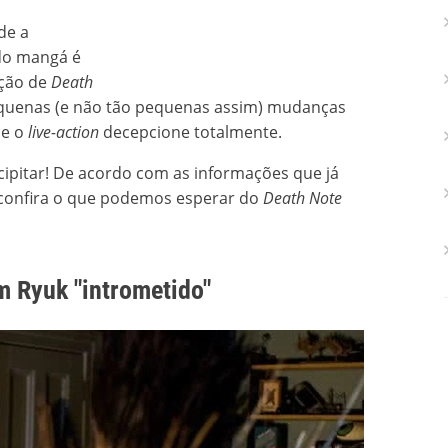
de a
 do mangá é
ação de
Death
pequenas (e não tão pequenas assim) mudanças
ue o
live-action
decepcione totalmente.
ipitar! De acordo com as informações que já
, confira o que podemos esperar do
Death Note
m Ryuk "intrometido"