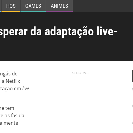
HQS
GAMES
ANIMES
sperar da adaptação live-
angás de
a Netflix
ptação em
live-
lme tem
e os fãs da
cialmente