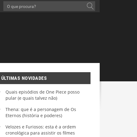
ÚLTIMAS NOVIDADES
Quais episódios de One Piece posso
pular (e quais talvez não)
Thena: que é a personagem de Os
Eternos (história e poderes)
Velozes e Furiosos: esta é a ordem
cronológica para assistir os filmes