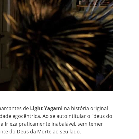
marcantes de
Light Yagami
na história original
dade egocêntrica. Ao se autointitular o "deus do
 frieza praticamente inabalável, sem temer
te do Deus da Morte ao seu lado.