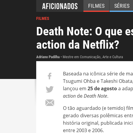
FILMES
SÉRIES
FILMES
Death Note: O que e
action da Netflix?
Adriano Padilha
Mestre em Comunicação, Arte e Cultura
Baseada na icônica série de m
Tsugumi Ohba e Takeshi Obata, 
lançou em
25 de agosto
a ada
action
de
Death Note
.
O tão aguardado (e temido) fi
gerado diversas polêmicas entr
história original, publicada ini
entre 2003 e 2006.