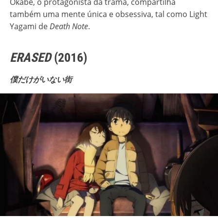
Okabe, o protagonista da trama, compartilha
também uma mente única e obsessiva, tal como Light
Yagami de
Death Note
.
ERASED
(2016)
僕だけがいない街