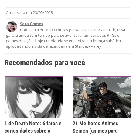
Atualizado em
23/05/2023
Este conteúdo contém informação incorreta
Sara Gomes
Este conteúdo não tem a informação que procuro
Com cerca de 10.000 horas passadas a salvar Azeroth, essa
garota ainda tem tempo para se aventurar em variados RPGs e
Outro
games de ação. Hoje em dia, ela se encontra em licença sabática,
aproveitando a vida de fazendeira em Stardew Valley.
Recomendados para você
L de Death Note: 6 fatos e
21 Melhores Animes
curiosidades sobre o
Seinen (animes para