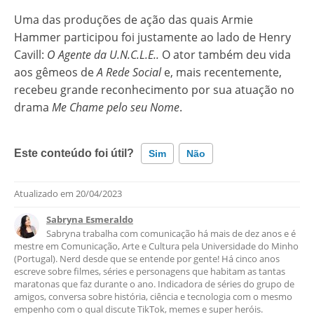
Uma das produções de ação das quais Armie
Hammer participou foi justamente ao lado de Henry
Cavill:
O Agente da U.N.C.L.E..
O ator também deu vida
aos gêmeos de
A Rede Social
e, mais recentemente,
recebeu grande reconhecimento por sua atuação no
drama
Me Chame pelo seu Nome
.
Este conteúdo foi útil?
Sim
Não
Atualizado em
20/04/2023
Este conteúdo contém informação incorreta
Sabryna Esmeraldo
Este conteúdo não tem a informação que procuro
Sabryna trabalha com comunicação há mais de dez anos e é
mestre em Comunicação, Arte e Cultura pela Universidade do Minho
Outro
(Portugal). Nerd desde que se entende por gente! Há cinco anos
escreve sobre filmes, séries e personagens que habitam as tantas
maratonas que faz durante o ano. Indicadora de séries do grupo de
amigos, conversa sobre história, ciência e tecnologia com o mesmo
empenho com o qual discute TikTok, memes e super heróis.