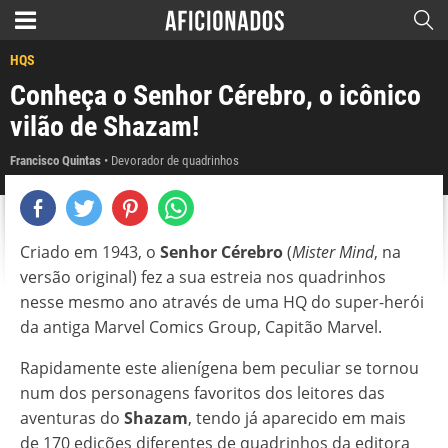
HQS
Conheça o Senhor Cérebro, o icônico
vilão de Shazam!
Francisco Quintas
Devorador de quadrinhos
Criado em 1943, o
Senhor Cérebro
(
Mister Mind
, na
versão original) fez a sua estreia nos quadrinhos
nesse mesmo ano através de uma HQ do super-herói
da antiga Marvel Comics Group, Capitão Marvel.
Rapidamente este alienígena bem peculiar se tornou
num dos personagens favoritos dos leitores das
aventuras do
Shazam
, tendo já aparecido em mais
de 170 edições diferentes de quadrinhos da editora