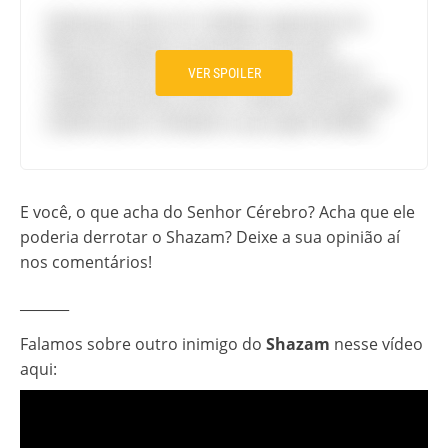
Ainda por cima o Sr. Cérebro apareceu no
filme do Shazam na primeira cena pós-
créditos! Você acha que ele retorna para a
VER SPOILER
sequência? Junto com Dr. Silvana será que ele
é páreo para o Shazam e sua super-família?
E você, o que acha do Senhor Cérebro? Acha que ele
poderia derrotar o Shazam? Deixe a sua opinião aí
nos comentários!
_______
Falamos sobre outro inimigo do
Shazam
nesse vídeo
aqui: