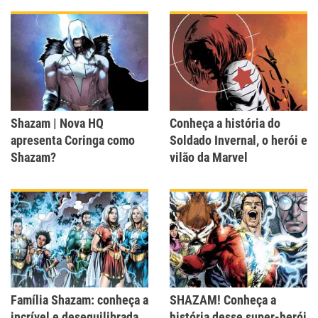
Shazam | Nova HQ
Conheça a história do
apresenta Coringa como
Soldado Invernal, o herói e
Shazam?
vilão da Marvel
Família Shazam: conheça a
SHAZAM! Conheça a
incrível e desequilibrada
história desse super-herói