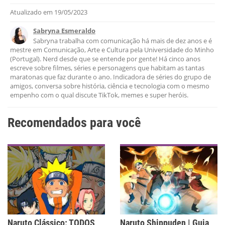
Atualizado em
19/05/2023
Este conteúdo contém informação incorreta
Sabryna Esmeraldo
Este conteúdo não tem a informação que procuro
Sabryna trabalha com comunicação há mais de dez anos e é
mestre em Comunicação, Arte e Cultura pela Universidade do Minho
Outro
(Portugal). Nerd desde que se entende por gente! Há cinco anos
escreve sobre filmes, séries e personagens que habitam as tantas
maratonas que faz durante o ano. Indicadora de séries do grupo de
amigos, conversa sobre história, ciência e tecnologia com o mesmo
empenho com o qual discute TikTok, memes e super heróis.
Recomendados para você
Naruto Clássico: TODOS
Naruto Shippuden | Guia