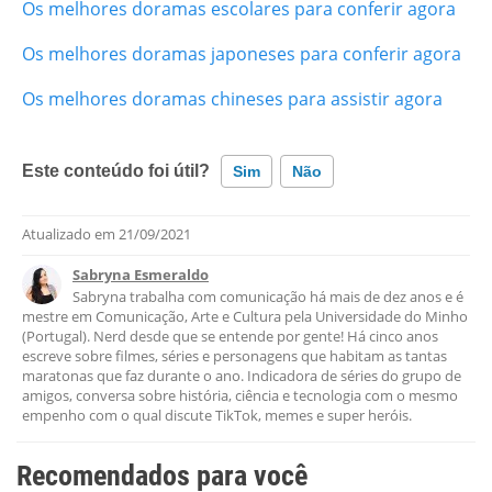
Os melhores doramas escolares para conferir agora
Os melhores doramas japoneses para conferir agora
Os melhores doramas chineses para assistir agora
Este conteúdo foi útil?
Sim
Não
Atualizado em
21/09/2021
Este conteúdo contém informação incorreta
Sabryna Esmeraldo
Este conteúdo não tem a informação que procuro
Sabryna trabalha com comunicação há mais de dez anos e é
mestre em Comunicação, Arte e Cultura pela Universidade do Minho
Outro
(Portugal). Nerd desde que se entende por gente! Há cinco anos
escreve sobre filmes, séries e personagens que habitam as tantas
maratonas que faz durante o ano. Indicadora de séries do grupo de
amigos, conversa sobre história, ciência e tecnologia com o mesmo
empenho com o qual discute TikTok, memes e super heróis.
Recomendados para você