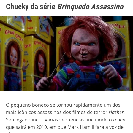
Chucky da série
Brinquedo Assassino
O pequeno boneco se tornou rapidamente um dos
mais icônicos assassinos dos filmes de terror
slasher
.
Seu legado inclui várias sequências, incluindo o
reboot
que sairá em 2019, em que Mark Hamill fará a voz de