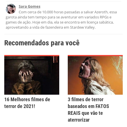
Sara Gomes
Este conteúdo não tem a informação que procuro
Com cerca de 10.000 horas passadas a salvar Azeroth, essa
garota ainda tem tempo para se aventurar em variados RPGs e
Outro
games de ação. Hoje em dia, ela se encontra em licença sabática,
aproveitando a vida de fazendeira em Stardew Valley.
Recomendados para você
16 Melhores filmes de
3 filmes de terror
terror de 2021!
baseados em FATOS
REAIS que vão te
aterrorizar