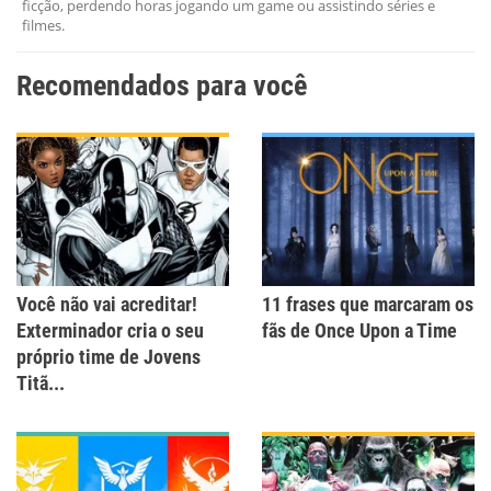
ficção, perdendo horas jogando um game ou assistindo séries e
Outro
filmes.
Recomendados para você
Você não vai acreditar!
11 frases que marcaram os
Exterminador cria o seu
fãs de Once Upon a Time
próprio time de Jovens
Titã...