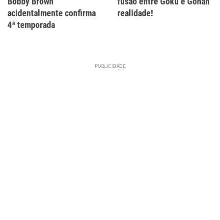
Bobby Brown
fusão entre Goku e Gohan
acidentalmente confirma
realidade!
4ª temporada