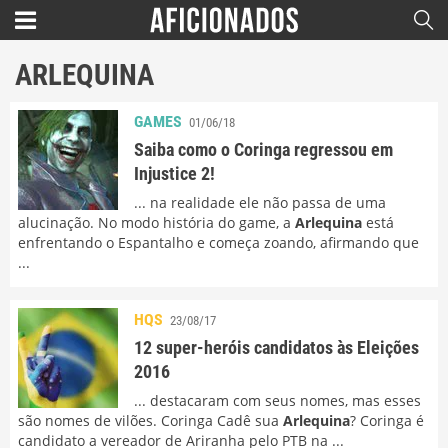
ARLEQUINA
GAMES
01/06/18
Saiba como o Coringa regressou em
Injustice 2!
... na realidade ele não passa de uma
alucinação. No modo história do game, a
Arlequina
está
enfrentando o Espantalho e começa zoando, afirmando que
...
HQS
23/08/17
12 super-heróis candidatos às Eleições
2016
... destacaram com seus nomes, mas esses
são nomes de vilões. Coringa Cadê sua
Arlequina
? Coringa é
candidato a vereador de Ariranha pelo PTB na ...